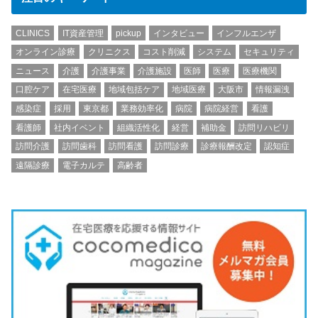
CLINICS
IT資産管理
pickup
インタビュー
インフルエンザ
オンライン診療
クリニクス
コスト削減
システム
セキュリティ
ニュース
介護
介護事業
介護施設
医師
医療
医療機関
口腔ケア
在宅医療
地域包括ケア
地域医療
大阪市
情報漏洩
感染症
採用
東京都
業務効率化
病院
病院経営
看護
看護師
社内イベント
組織活性化
経営
補助金
訪問リハビリ
訪問介護
訪問歯科
訪問看護
訪問診療
診療報酬改定
認知症
遠隔診療
電子カルテ
高齢者