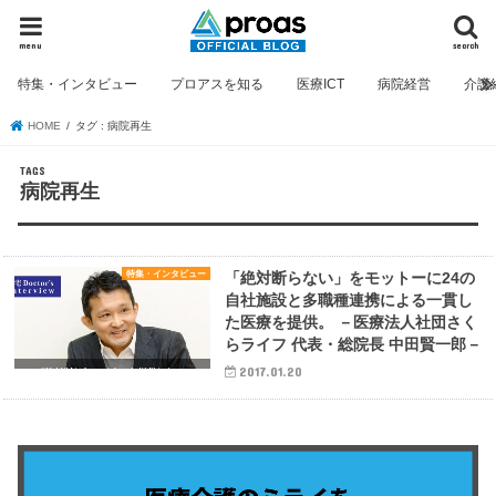
menu
search
特集・インタビュー
プロアスを知る
医療ICT
病院経営
介護
HOME
タグ : 病院再生
病院再生
特集・インタビュー
「絶対断らない」をモットーに24の
自社施設と多職種連携による一貫し
た医療を提供。 －医療法人社団さく
らライフ 代表・総院長 中田賢一郎－
2017.01.20