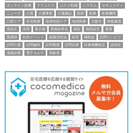
オンライン診療
クリニクス
コスト削減
システム
セキュリティ
ニュース
介護
介護事業
介護施設
医師
医療
医療機関
口腔ケア
在宅医療
地域包括ケア
地域医療
大阪市
情報漏洩
感染症
採用
東京都
業務効率化
病院
病院経営
看護
看護師
社内イベント
組織活性化
経営
補助金
訪問リハビリ
訪問介護
訪問歯科
訪問看護
訪問診療
診療報酬改定
認知症
遠隔診療
電子カルテ
高齢者