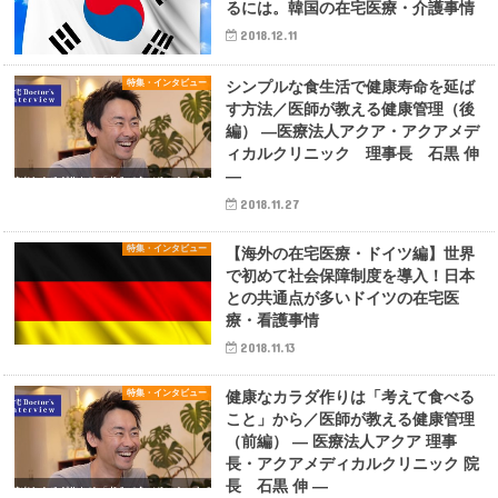
るには。韓国の在宅医療・介護事情
2018.12.11
特集・インタビュー
シンプルな食生活で健康寿命を延ば
す方法／医師が教える健康管理（後
編） ―医療法人アクア・アクアメデ
ィカルクリニック 理事長 石黒 伸
―
2018.11.27
特集・インタビュー
【海外の在宅医療・ドイツ編】世界
で初めて社会保障制度を導入！日本
との共通点が多いドイツの在宅医
療・看護事情
2018.11.13
特集・インタビュー
健康なカラダ作りは「考えて食べる
こと」から／医師が教える健康管理
（前編） ― 医療法人アクア 理事
長・アクアメディカルクリニック 院
長 石黒 伸 ―