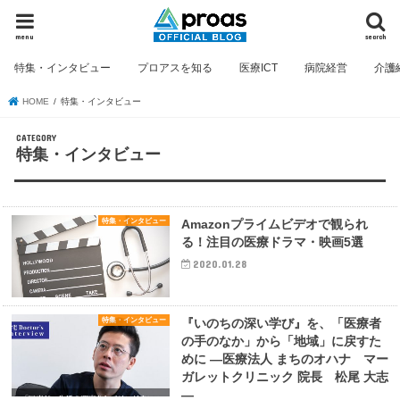
menu
search
特集・インタビュー
プロアスを知る
医療ICT
病院経営
介護
HOME
特集・インタビュー
特集・インタビュー
特集・インタビュー
Amazonプライムビデオで観られ
る！注目の医療ドラマ・映画5選
2020.01.28
特集・インタビュー
『いのちの深い学び』を、「医療者
の手のなか」から「地域」に戻すた
めに ―医療法人 まちのオハナ マー
ガレットクリニック 院長 松尾 大志
―