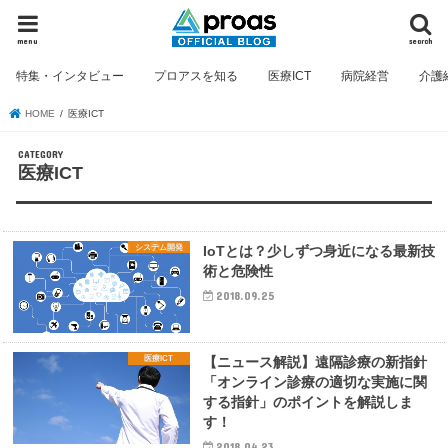
menu
search
特集・インタビュー
プロアスを知る
医療ICT
病院経営
介護
HOME
医療ICT
医療ICT
システム開発
IoTとは？少しずつ身近になる最新技
術と危険性
2018.09.25
医療ICT
【ニュース解説】遠隔診療の新指針
「オンライン診療の適切な実施に関
する指針」のポイントを解説しま
す！
2018.04.23