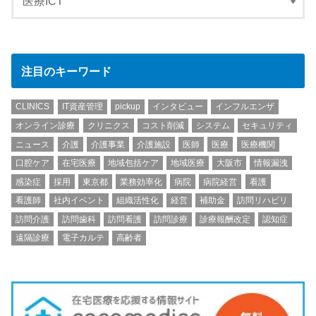
注目のキーワード
CLINICS
IT資産管理
pickup
インタビュー
インフルエンザ
オンライン診療
クリニクス
コスト削減
システム
セキュリティ
ニュース
介護
介護事業
介護施設
医師
医療
医療機関
口腔ケア
在宅医療
地域包括ケア
地域医療
大阪市
情報漏洩
感染症
採用
東京都
業務効率化
病院
病院経営
看護
看護師
社内イベント
組織活性化
経営
補助金
訪問リハビリ
訪問介護
訪問歯科
訪問看護
訪問診療
診療報酬改定
認知症
遠隔診療
電子カルテ
高齢者