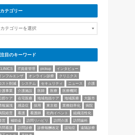
カテゴリー
注目のキーワード
CLINICS
IT資産管理
pickup
インタビュー
インフルエンザ
オンライン診療
クリニクス
コスト削減
システム
セキュリティ
ニュース
介護
介護事業
介護施設
医師
医療
医療機関
口腔ケア
在宅医療
地域包括ケア
地域医療
大阪市
情報漏洩
感染症
採用
東京都
業務効率化
病院
病院経営
看護
看護師
社内イベント
組織活性化
経営
補助金
訪問リハビリ
訪問介護
訪問歯科
訪問看護
訪問診療
診療報酬改定
認知症
遠隔診療