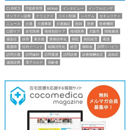
CLINICS
IT資産管理
pickup
インタビュー
インフルエンザ
オンライン診療
クリニクス
コスト削減
システム
セキュリティ
ニュース
介護
介護事業
介護施設
医師
医療
医療機関
口腔ケア
在宅医療
地域包括ケア
地域医療
大阪市
情報漏洩
感染症
採用
東京都
業務効率化
病院
病院経営
看護
看護師
社内イベント
組織活性化
経営
補助金
訪問リハビリ
訪問介護
訪問歯科
訪問看護
訪問診療
診療報酬改定
認知症
遠隔診療
電子カルテ
高齢者