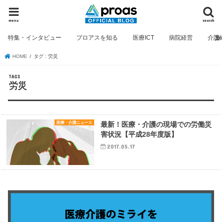
menu
search
特集・インタビュー
プロアスを知る
医療ICT
病院経営
介護
HOME
タグ : 労災
労災
医療・介護ニュース
最新！医療・介護の現場での労働災
害状況【平成28年度版】
2017.05.17