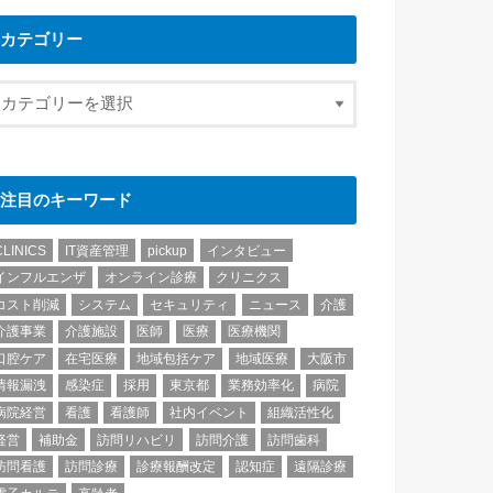
カテゴリー
注目のキーワード
CLINICS
IT資産管理
pickup
インタビュー
インフルエンザ
オンライン診療
クリニクス
コスト削減
システム
セキュリティ
ニュース
介護
介護事業
介護施設
医師
医療
医療機関
口腔ケア
在宅医療
地域包括ケア
地域医療
大阪市
情報漏洩
感染症
採用
東京都
業務効率化
病院
病院経営
看護
看護師
社内イベント
組織活性化
経営
補助金
訪問リハビリ
訪問介護
訪問歯科
訪問看護
訪問診療
診療報酬改定
認知症
遠隔診療