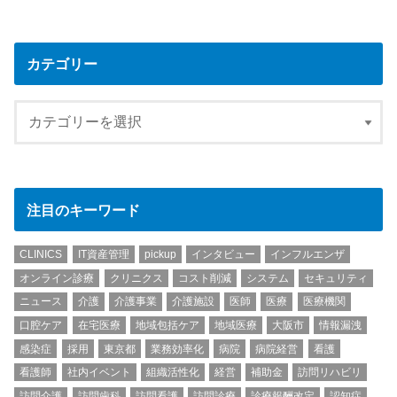
カテゴリー
注目のキーワード
CLINICS
IT資産管理
pickup
インタビュー
インフルエンザ
オンライン診療
クリニクス
コスト削減
システム
セキュリティ
ニュース
介護
介護事業
介護施設
医師
医療
医療機関
口腔ケア
在宅医療
地域包括ケア
地域医療
大阪市
情報漏洩
感染症
採用
東京都
業務効率化
病院
病院経営
看護
看護師
社内イベント
組織活性化
経営
補助金
訪問リハビリ
訪問介護
訪問歯科
訪問看護
訪問診療
診療報酬改定
認知症