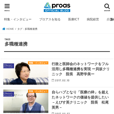
menu
search
特集・インタビュー
プロアスを知る
医療ICT
病院経営
介護
HOME
タグ : 多職種連携
多職種連携
特集・インタビュー
行政と医師会のネットワークをフル
活用し多職種連携を実現 ー貝坂クリ
ニック 院長 髙野学美ー
2017.02.10
特集・インタビュー
自らハブとなり「医療の枠」を超え
たネットワークの価値を提供したい
－えびす英クリニック 院長 松尾
英男－
2017.02.03