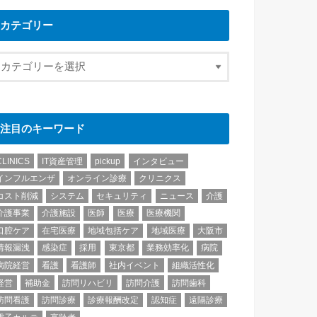
カテゴリー
注目のキーワード
CLINICS
IT資産管理
pickup
インタビュー
インフルエンザ
オンライン診療
クリニクス
コスト削減
システム
セキュリティ
ニュース
介護
介護事業
介護施設
医師
医療
医療機関
口腔ケア
在宅医療
地域包括ケア
地域医療
大阪市
情報漏洩
感染症
採用
東京都
業務効率化
病院
病院経営
看護
看護師
社内イベント
組織活性化
経営
補助金
訪問リハビリ
訪問介護
訪問歯科
訪問看護
訪問診療
診療報酬改定
認知症
遠隔診療