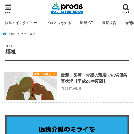
menu
search
特集・インタビュー
プロアスを知る
医療ICT
病院経営
介護
HOME
タグ : 福祉
福祉
医療・介護ニュース
最新！医療・介護の現場での労働災
害状況【平成28年度版】
2017.05.17