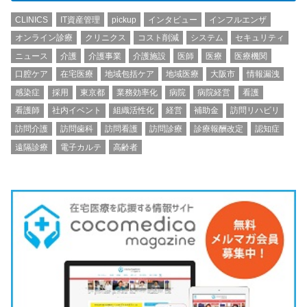
CLINICS
IT資産管理
pickup
インタビュー
インフルエンザ
オンライン診療
クリニクス
コスト削減
システム
セキュリティ
ニュース
介護
介護事業
介護施設
医師
医療
医療機関
口腔ケア
在宅医療
地域包括ケア
地域医療
大阪市
情報漏洩
感染症
採用
東京都
業務効率化
病院
病院経営
看護
看護師
社内イベント
組織活性化
経営
補助金
訪問リハビリ
訪問介護
訪問歯科
訪問看護
訪問診療
診療報酬改定
認知症
遠隔診療
電子カルテ
高齢者