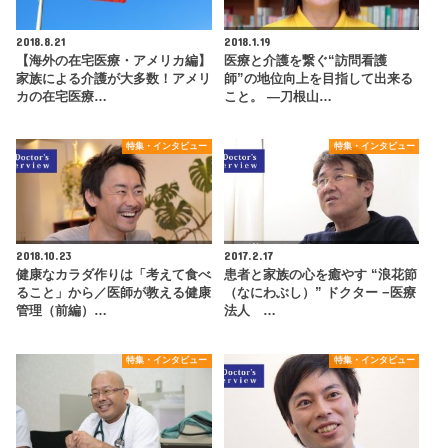
2018.8.21
2018.1.19
【海外の在宅医療・アメリカ編】
医療と介護を繋ぐ“訪問看護
家族による介護が大多数！アメリ
師”の地位向上を目指して出来る
カの在宅医療…
こと。 ―刀根山…
特集・インタビュー
特集・インタビュー
2018.10.23
2017.2.17
健康なカラダ作りは「考えて食べ
患者と家族の心を癒やす “浪花節
ること」から／医師が教える健康
（なにわぶし）” ドクター −医療
管理（前編）…
法人 …
特集・インタビュー
特集・インタビュー