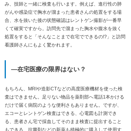
み、技師と一緒に検査も行います。例えば、進行性の肺
がんや感染症で胸水が溜まった患者さんの処置をする場
合、水を抜いた後の状態確認はレントゲン撮影が一番早
くて確実ですから。訪問先で溜まった胸水や腹水を抜く
処置をすると「そんなことまで在宅でできるの!?」と訪問
看護師さんにもよく驚かれます。
—在宅医療の限界はない？
もちろん、MRIや造影CTなどの高度医療機材を使った検
査はできません。足りない物品を薬剤部へ電話1本かける
だけで届く病院のような便利さもありません。ですが、
エコーとレントゲン検査はできる、心電図も計測でき
る、患者さん宅で採血してそのまま検査に提出すること
もできる、抗菌剤などの新薬も積極的に購入して使用す