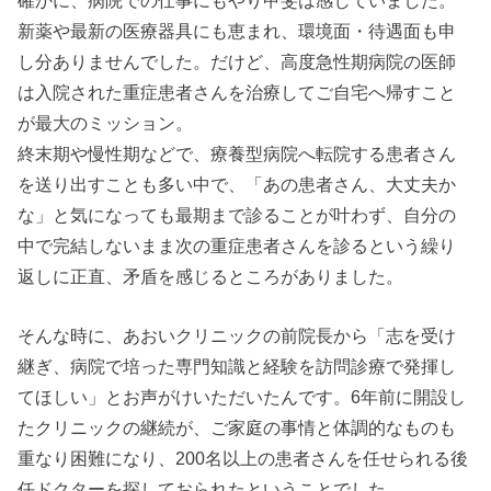
新薬や最新の医療器具にも恵まれ、環境面・待遇面も申
し分ありませんでした。だけど、高度急性期病院の医師
は入院された重症患者さんを治療してご自宅へ帰すこと
が最大のミッション。
終末期や慢性期などで、療養型病院へ転院する患者さん
を送り出すことも多い中で、「あの患者さん、大丈夫か
な」と気になっても最期まで診ることが叶わず、自分の
中で完結しないまま次の重症患者さんを診るという繰り
返しに正直、矛盾を感じるところがありました。
そんな時に、あおいクリニックの前院長から「志を受け
継ぎ、病院で培った専門知識と経験を訪問診療で発揮し
てほしい」とお声がけいただいたんです。6年前に開設し
たクリニックの継続が、ご家庭の事情と体調的なものも
重なり困難になり、200名以上の患者さんを任せられる後
任ドクターを探しておられたということでした。