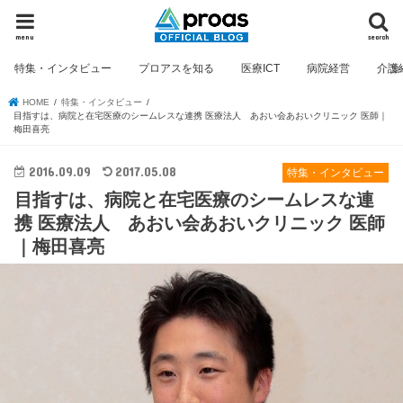
menu
search
特集・インタビュー
プロアスを知る
医療ICT
病院経営
介護
HOME
特集・インタビュー
目指すは、病院と在宅医療のシームレスな連携 医療法人 あおい会あおいクリニック 医師｜
梅田喜亮
2016.09.09
2017.05.08
特集・インタビュー
目指すは、病院と在宅医療のシームレスな連
携 医療法人 あおい会あおいクリニック 医師
｜梅田喜亮