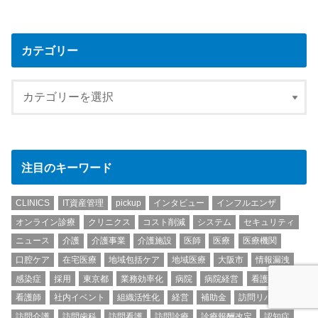
カテゴリー
注目のキーワード
CLINICS
IT資産管理
pickup
インタビュー
インフルエンザ
オンライン診療
クリニクス
コスト削減
システム
セキュリティ
ニュース
介護
介護事業
介護施設
医師
医療
医療機関
口腔ケア
在宅医療
地域包括ケア
地域医療
大阪市
情報漏洩
感染症
採用
東京都
業務効率化
病院
病院経営
看護
看護師
社内イベント
組織活性化
経営
補助金
訪問リハビリ
訪問介護
訪問歯科
訪問看護
訪問診療
診療報酬改定
認知症