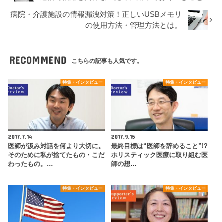
病院・介護施設の情報漏洩対策！正しいUSBメモリ
の使用方法・管理方法とは。
RECOMMEND
こちらの記事も人気です。
特集・インタビュー
特集・インタビュー
2017.7.14
2017.9.15
医師が汲み対話を何より大切に。
最終目標は“医師を辞めること”!?
そのために私が捨てたもの・こだ
ホリスティック医療に取り組む医
わったもの。…
師の想…
特集・インタビュー
特集・インタビュー