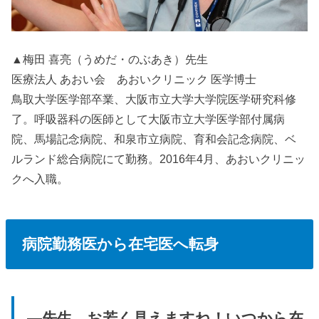
▲梅田 喜亮（うめだ・のぶあき）先生
医療法人 あおい会 あおいクリニック 医学博士
鳥取大学医学部卒業、大阪市立大学大学院医学研究科修
了。呼吸器科の医師として大阪市立大学医学部付属病
院、馬場記念病院、和泉市立病院、育和会記念病院、ベ
ルランド総合病院にて勤務。2016年4月、あおいクリニッ
クへ入職。
病院勤務医から在宅医へ転身
—先生、お若く見えますね！いつから在