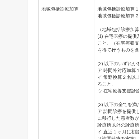
地域包括診療加算
地域包括診療加算１ 
地域包括診療加算２ 
（地域包括診療加
(1) 在宅医療の提
こと。（在宅療養
を得て行うものを
(2) 以下のいずれ
ア 時間外対応加算
イ 常勤換算２名以
ること。
ウ 在宅療養支援診
(3) 以下の全てを
ア 訪問診療を提供
に移行した患者数が
診療所以外の診療
イ 直近１ヶ月に初
は訪問診療を実施し