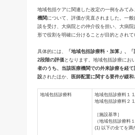
地域包括ケアに関連した改定の一例をみてみ
機関
について、評価が見直されました。一般
談を受け、大病院との仲介役を担い、大病院
形で役割を明確に分けることが目的とされて
具体的には、
「地域包括診療料・加算」、「
2段階の評価
となります。地域包括診療にお
者のうち、当該医療機関での外来診療を経て
設
されたほか、
医師配置に関する要件が緩和
地域包括診療料
地域包括診療料１ 1,
地域包括診療料２ 1,
［施設基準］
（地域包括診療料
(1) 以下の全てを