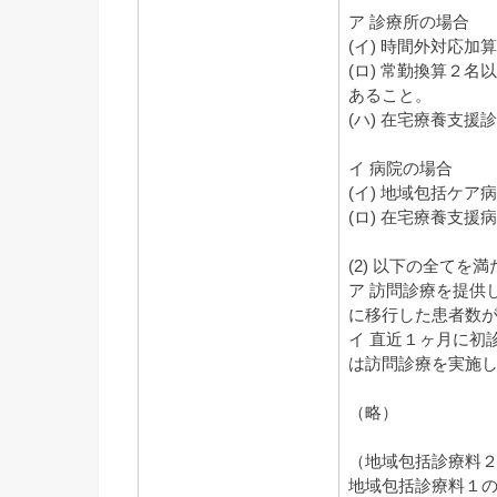
ア 診療所の場合
(イ) 時間外対応
(ロ) 常勤換算２
あること。
(ハ) 在宅療養支援
イ 病院の場合
(イ) 地域包括ケ
(ロ) 在宅療養支
(2) 以下の全てを
ア 訪問診療を提供
に移行した患者数が
イ 直近１ヶ月に初
は訪問診療を実施し
（略）
（地域包括診療料
地域包括診療料１の