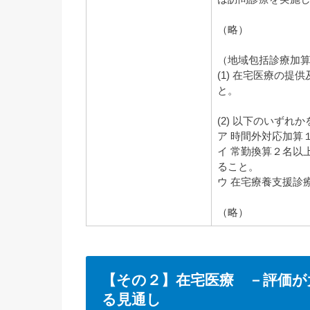
（略）
（地域包括診療加
(1) 在宅医療の提
と。
(2) 以下のいずれ
ア 時間外対応加算
イ 常勤換算２名以
ること。
ウ 在宅療養支援診
（略）
【その２】在宅医療 －評価が
る見通し