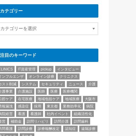
カテゴリー
注目のキーワード
CLINICS
IT資産管理
pickup
インタビュー
インフルエンザ
オンライン診療
クリニクス
コスト削減
システム
セキュリティ
ニュース
介護
介護事業
介護施設
医師
医療
医療機関
口腔ケア
在宅医療
地域包括ケア
地域医療
大阪市
情報漏洩
感染症
採用
東京都
業務効率化
病院
病院経営
看護
看護師
社内イベント
組織活性化
経営
補助金
訪問リハビリ
訪問介護
訪問歯科
訪問看護
訪問診療
診療報酬改定
認知症
遠隔診療