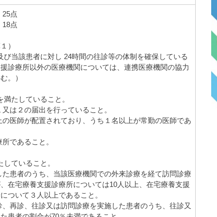
25点
18点
算１）
供及び当該患者に対し 24時間の往診等の体制を確保している
支援診療所以外の医療機関については、連携医療機関の協力
含む。）
かを満たしていること。
１又は２の届出を行っていること。
上の医師が配置されており、うち１名以上が常勤の医師であ
療所であること。
満たしていること。
した患者のうち、当該医療機関での外来診療を経て訪問診療
、在宅療養支援診療所については10人以上、在宅療養支援
所について３人以上であること。
診、再診、往診又は訪問診療を実施した患者のうち、往診又
た患者の割合が70％未満であること。