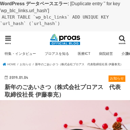
WordPress データベースエラー:
[Duplicate entry '' for key
'wp_blc_links.url_hash']
ALTER TABLE `wp_blc_links` ADD UNIQUE KEY
`url_hash` (`url_hash`)
menu
search
特集・インタビュー
プロアスを知る
医療ICT
病院経営
介護
HOME
お知らせ
新年のごあいさつ（株式会社プロアス 代表取締役社長 伊藤泰充）
2019.01.04
お知らせ
新年のごあいさつ（株式会社プロアス 代表
取締役社長 伊藤泰充）