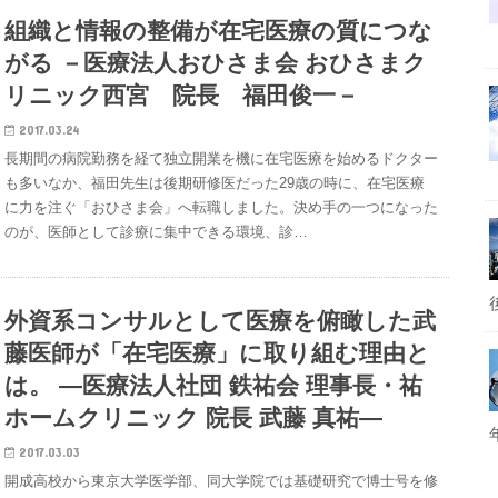
組織と情報の整備が在宅医療の質につな
がる －医療法人おひさま会 おひさまク
リニック西宮 院長 福田俊一－
2017.03.24
長期間の病院勤務を経て独立開業を機に在宅医療を始めるドクター
も多いなか、福田先生は後期研修医だった29歳の時に、在宅医療
に力を注ぐ「おひさま会」へ転職しました。決め手の一つになった
のが、医師として診療に集中できる環境、診…
外資系コンサルとして医療を俯瞰した武
藤医師が「在宅医療」に取り組む理由と
は。 ―医療法人社団 鉄祐会 理事長・祐
ホームクリニック 院長 武藤 真祐―
2017.03.03
開成高校から東京大学医学部、同大学院では基礎研究で博士号を修