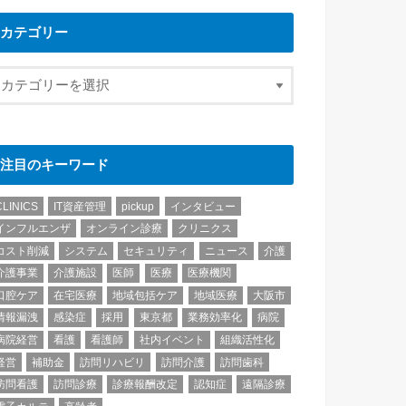
カテゴリー
注目のキーワード
CLINICS
IT資産管理
pickup
インタビュー
インフルエンザ
オンライン診療
クリニクス
コスト削減
システム
セキュリティ
ニュース
介護
介護事業
介護施設
医師
医療
医療機関
口腔ケア
在宅医療
地域包括ケア
地域医療
大阪市
情報漏洩
感染症
採用
東京都
業務効率化
病院
病院経営
看護
看護師
社内イベント
組織活性化
経営
補助金
訪問リハビリ
訪問介護
訪問歯科
訪問看護
訪問診療
診療報酬改定
認知症
遠隔診療