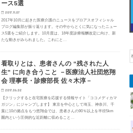
ース5選
2017.11.07
2017年10月に起きた医療介護のニュースをプロアスオフィシャル
ブログ編集部が振り返ります。その中からとくに気になったニュー
ス5選をご紹介します。10月度は、18年度診療報酬改定に向け、新
たな動きがみられました。これにと…
看取りとは、患者さんの “残された人
生” に向き合うこと －医療法人社団悠翔
会 理事長・診療部長 佐々木淳－
2017.06.02
【クリックすると在宅医療を応援する情報サイト「ココメディカマ
ガジン」にジャンプします】 東京を中心として埼玉、神奈川、千
葉に10の拠点をもつ悠翔会では、患者さんの90％以上を半径5km
圏内という圧倒的な近距離に収めること…