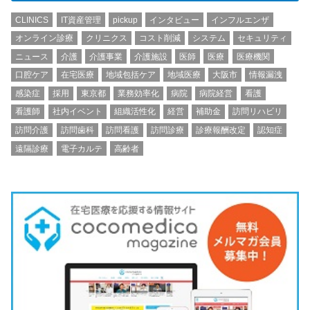
CLINICS
IT資産管理
pickup
インタビュー
インフルエンザ
オンライン診療
クリニクス
コスト削減
システム
セキュリティ
ニュース
介護
介護事業
介護施設
医師
医療
医療機関
口腔ケア
在宅医療
地域包括ケア
地域医療
大阪市
情報漏洩
感染症
採用
東京都
業務効率化
病院
病院経営
看護
看護師
社内イベント
組織活性化
経営
補助金
訪問リハビリ
訪問介護
訪問歯科
訪問看護
訪問診療
診療報酬改定
認知症
遠隔診療
電子カルテ
高齢者