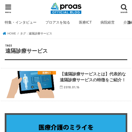
menu
search
特集・インタビュー
プロアスを知る
医療ICT
病院経営
介護
HOME
タグ : 遠隔診療サービス
遠隔診療サービス
医療ICT
【遠隔診療サービスとは】代表的な
遠隔診療サービスの特徴をご紹介！
2018.01.16