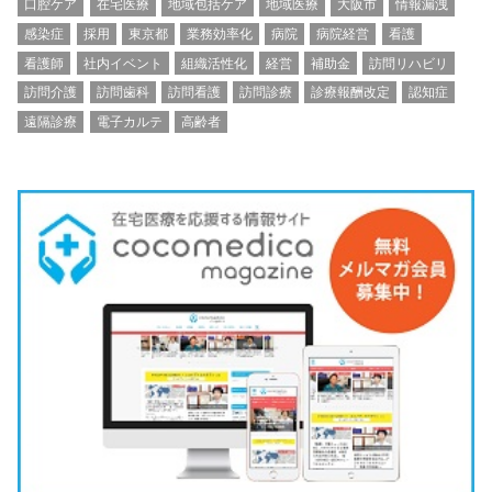
口腔ケア
在宅医療
地域包括ケア
地域医療
大阪市
情報漏洩
感染症
採用
東京都
業務効率化
病院
病院経営
看護
看護師
社内イベント
組織活性化
経営
補助金
訪問リハビリ
訪問介護
訪問歯科
訪問看護
訪問診療
診療報酬改定
認知症
遠隔診療
電子カルテ
高齢者