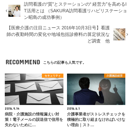
訪問看護の“質”とステーションの“ 経営力”を高めるI
T活用とは （SAKURA訪問看護リハビリステーショ
ン昭島の成功事例）
【医療介護の注目ニュース 2016年10月3日号】看護
師の夜勤時間の変化や地域包括診療料の算定状況な
ど調査 他
RECOMMEND
こちらの記事も人気です。
セキュリティ
介護施設経営
2016.9.14
2016.6.1
病院・介護施設の情報漏えい対
介護事業者がストレスチェックを
策！電子メールの誤送信で信用を
積極的に取り組まなければいけな
失わないために…
い理由｜スト…