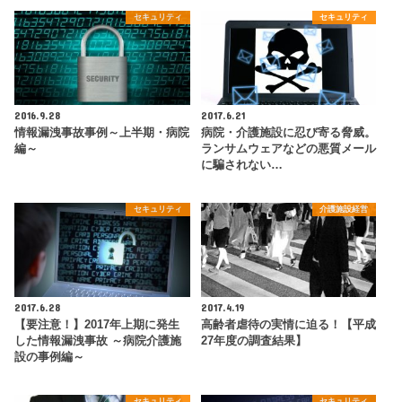
セキュリティ
セキュリティ
2016.9.28
2017.6.21
情報漏洩事故事例～上半期・病院
病院・介護施設に忍び寄る脅威。
編～
ランサムウェアなどの悪質メール
に騙されない…
セキュリティ
介護施設経営
2017.6.28
2017.4.19
【要注意！】2017年上期に発生
高齢者虐待の実情に迫る！【平成
した情報漏洩事故 ～病院介護施
27年度の調査結果】
設の事例編～
セキュリティ
セキュリティ