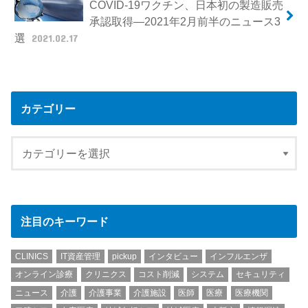
COVID-19ワクチン、日本初の製造販売
承認取得―2021年2月前半のニュース3
選
2021.02.17
カテゴリー
注目のキーワード
CLINICS
IT資産管理
pickup
インタビュー
インフルエンザ
オンライン診療
クリニクス
コスト削減
システム
セキュリティ
ニュース
介護
介護事業
介護施設
医師
医療
医療機関