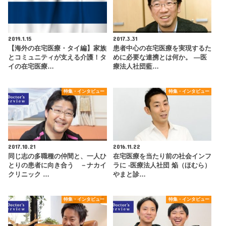
2019.1.15
2017.3.31
【海外の在宅医療・タイ編】家族
患者中心の在宅医療を実現するた
とコミュニティが支える介護！タ
めに必要な連携とは何か。 ―医
イの在宅医療…
療法人社団藍…
特集・インタビュー
特集・インタビュー
2017.10.21
2016.11.22
同じ志の多職種の仲間と、一人ひ
在宅医療を当たり前の社会インフ
とりの患者に向き合う －ナカイ
ラに ‐医療法人社団 焔（ほむら）
クリニック …
やまと診…
特集・インタビュー
特集・インタビュー