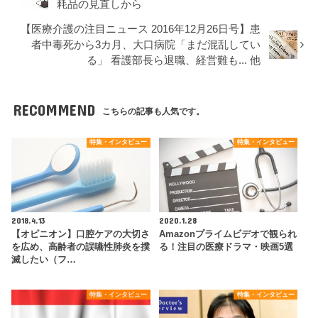
耗品の見直しから
【医療介護の注目ニュース 2016年12月26日号】患
者中毒死から3カ月、大口病院「まだ混乱してい
る」 看護部長ら退職、経営難も... 他
RECOMMEND
こちらの記事も人気です。
特集・インタビュー
特集・インタビュー
2018.4.13
2020.1.28
【オピニオン】口腔ケアの大切さ
Amazonプライムビデオで観られ
を広め、高齢者の誤嚥性肺炎を撲
る！注目の医療ドラマ・映画5選
滅したい（フ…
特集・インタビュー
特集・インタビュー