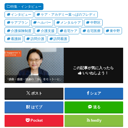
特集・インタビュー
インタビュー
ケア・アカデミー葉っぱのフレディ
ケアプラン
ヘルパー
メンタルケア
中野区
介護保険制度
介護支援
在宅ケア
在宅医療
東中野
看護師
訪問介護
訪問看護
この記事が気に入ったら
いいねしよう！
ポスト
シェア
はてブ
送る
Pocket
feedly