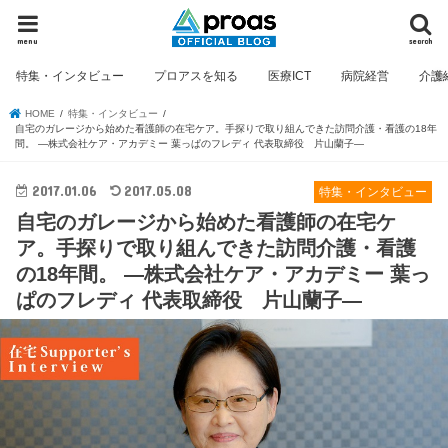
menu
search
特集・インタビュー
プロアスを知る
医療ICT
病院経営
介護
HOME
特集・インタビュー
自宅のガレージから始めた看護師の在宅ケア。手探りで取り組んできた訪問介護・看護の18年
間。 ―株式会社ケア・アカデミー 葉っぱのフレディ 代表取締役 片山蘭子―
2017.01.06
2017.05.08
特集・インタビュー
自宅のガレージから始めた看護師の在宅ケ
ア。手探りで取り組んできた訪問介護・看護
の18年間。 ―株式会社ケア・アカデミー 葉っ
ぱのフレディ 代表取締役 片山蘭子―