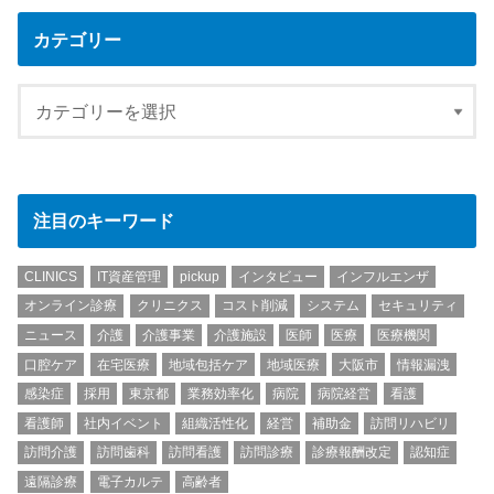
カテゴリー
注目のキーワード
CLINICS
IT資産管理
pickup
インタビュー
インフルエンザ
オンライン診療
クリニクス
コスト削減
システム
セキュリティ
ニュース
介護
介護事業
介護施設
医師
医療
医療機関
口腔ケア
在宅医療
地域包括ケア
地域医療
大阪市
情報漏洩
感染症
採用
東京都
業務効率化
病院
病院経営
看護
看護師
社内イベント
組織活性化
経営
補助金
訪問リハビリ
訪問介護
訪問歯科
訪問看護
訪問診療
診療報酬改定
認知症
遠隔診療
電子カルテ
高齢者