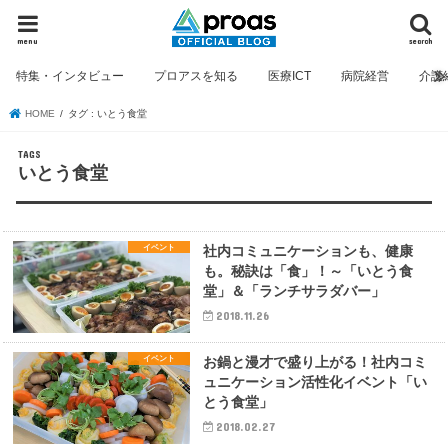
menu
search
特集・インタビュー
プロアスを知る
医療ICT
病院経営
介護
HOME
タグ : いとう食堂
いとう食堂
イベント
社内コミュニケーションも、健康
も。秘訣は「食」！～「いとう食
堂」＆「ランチサラダバー」
2018.11.26
イベント
お鍋と漫才で盛り上がる！社内コミ
ュニケーション活性化イベント「い
とう食堂」
2018.02.27