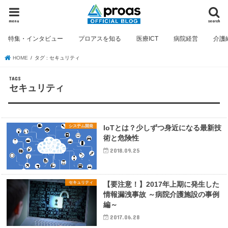
menu
search
特集・インタビュー
プロアスを知る
医療ICT
病院経営
介護
HOME
タグ : セキュリティ
セキュリティ
システム開発
IoTとは？少しずつ身近になる最新技
術と危険性
2018.09.25
セキュリティ
【要注意！】2017年上期に発生した
情報漏洩事故 ～病院介護施設の事例
編～
2017.06.28