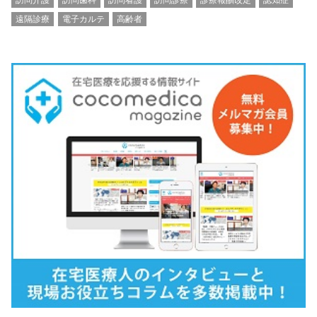
訪問介護
訪問歯科
訪問看護
訪問診療
診療報酬改定
認知症
遠隔診療
電子カルテ
高齢者