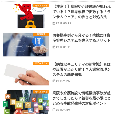
セキュリティ
【注意！】病院や介護施設が狙われ
ている！？世界規模で拡散する「ラ
ンサムウェア」の怖さと対処方法
2017.05.24
病院経営
お客様事例から分かる！病院にIT資
産管理システムを導入するメリット
2017.03.15
セキュリティ
【病院セキュリティの新常識】もは
や設置が当たり前！？入退室管理シ
ステムの基礎知識
2016.11.25
セキュリティ
病院や介護施設で情報漏洩事故が起
きてしまったら？被害を最小限にと
どめる事故発生時の対応ポイント
2016.11.09