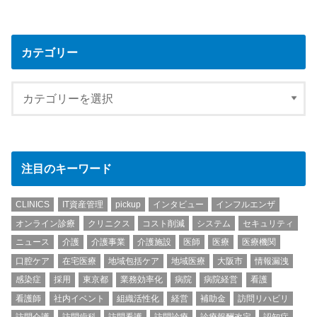
カテゴリー
注目のキーワード
CLINICS
IT資産管理
pickup
インタビュー
インフルエンザ
オンライン診療
クリニクス
コスト削減
システム
セキュリティ
ニュース
介護
介護事業
介護施設
医師
医療
医療機関
口腔ケア
在宅医療
地域包括ケア
地域医療
大阪市
情報漏洩
感染症
採用
東京都
業務効率化
病院
病院経営
看護
看護師
社内イベント
組織活性化
経営
補助金
訪問リハビリ