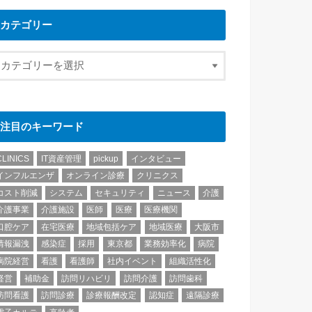
カテゴリー
注目のキーワード
CLINICS
IT資産管理
pickup
インタビュー
インフルエンザ
オンライン診療
クリニクス
コスト削減
システム
セキュリティ
ニュース
介護
介護事業
介護施設
医師
医療
医療機関
口腔ケア
在宅医療
地域包括ケア
地域医療
大阪市
情報漏洩
感染症
採用
東京都
業務効率化
病院
病院経営
看護
看護師
社内イベント
組織活性化
経営
補助金
訪問リハビリ
訪問介護
訪問歯科
訪問看護
訪問診療
診療報酬改定
認知症
遠隔診療