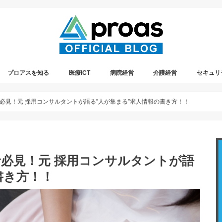
プロアスを知る
医療ICT
病院経営
介護経営
セキュリ
プレスリリース情報
プロアスの社内イベント
遠隔診療
必見！元 採用コンサルタントが語る”人が集まる”求人情報の書き方！！
必見！元 採用コンサルタントが語
書き方！！