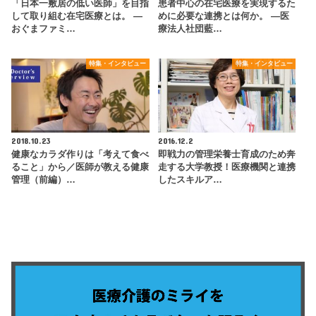
「日本一敷居の低い医師」を目指
患者中心の在宅医療を実現するた
して取り組む在宅医療とは。 ―
めに必要な連携とは何か。 ―医
おぐまファミ…
療法人社団藍…
特集・インタビュー
特集・インタビュー
2018.10.23
2016.12.2
健康なカラダ作りは「考えて食べ
即戦力の管理栄養士育成のため奔
ること」から／医師が教える健康
走する大学教授！医療機関と連携
管理（前編）…
したスキルア…