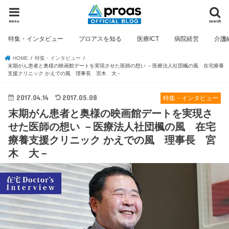
menu
search
特集・インタビュー
プロアスを知る
医療ICT
病院経営
介護
HOME
特集・インタビュー
末期がん患者と奥様の映画館デートを実現させた医師の想い －医療法人社団楓の風 在宅療養
支援クリニック かえでの風 理事長 宮木 大－
2017.04.14
2017.05.08
特集・インタビュー
末期がん患者と奥様の映画館デートを実現さ
せた医師の想い －医療法人社団楓の風 在宅
療養支援クリニック かえでの風 理事長 宮
木 大－