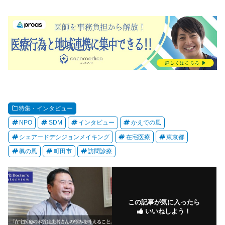
特集・インタビュー
NPO
SDM
インタビュー
かえでの風
シェアードデシジョンメイキング
在宅医療
東京都
楓の風
町田市
訪問診療
この記事が気に入ったら
いいねしよう！