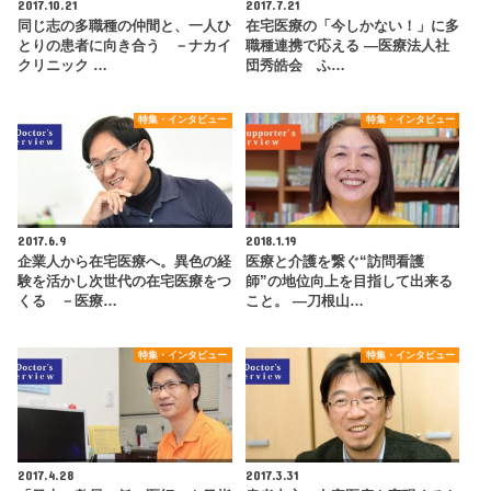
2017.10.21
2017.7.21
同じ志の多職種の仲間と、一人ひ
在宅医療の「今しかない！」に多
とりの患者に向き合う －ナカイ
職種連携で応える ―医療法人社
クリニック …
団秀皓会 ふ…
特集・インタビュー
特集・インタビュー
2017.6.9
2018.1.19
企業人から在宅医療へ。異色の経
医療と介護を繋ぐ“訪問看護
験を活かし次世代の在宅医療をつ
師”の地位向上を目指して出来る
くる －医療…
こと。 ―刀根山…
特集・インタビュー
特集・インタビュー
2017.4.28
2017.3.31