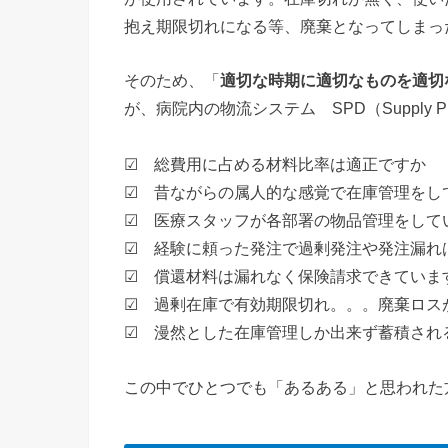
抱え期限切れになる等、廃棄となってしまっ
そのため、「
適切な時期に適切なものを適切
が、病院内の物流システム SPD（Supply Process
☑ 総費用に占める材料比率は適正ですか
☑ 昔ながらの属人的な感覚で在庫管理をし
☑ 医療スタッフが各部署の物品管理をして
☑ 経験に頼った発注で過剰発注や発注漏れ
☑ 償還材料は漏れなく保険請求できていま
☑ 過剰在庫で有効期限切れ。。。廃棄ロス
☑ 漫然とした在庫管理しか出来ず蓄積され
この中でひとつでも「あるある」と思われた