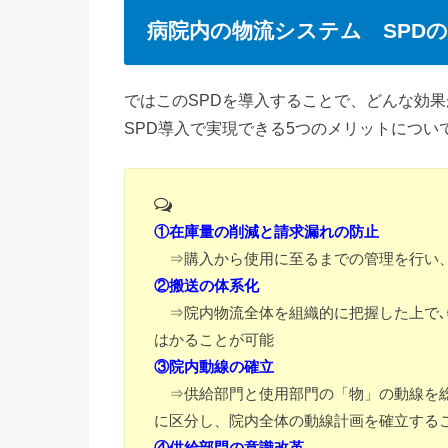
病院内の物流システム SPD
ではこのSPDを導入することで、どんな効
SPD導入で実現できる5つのメリットについ
①在庫量の削減と請求漏れの防止
⇒購入から使用に至るまでの管理を行い、
②搬送の体系化
⇒院内物流全体を組織的に把握した上で､
はかることが可能
③院内動線の確立
⇒供給部門と使用部門の「物」の動線を総
に区分し、院内全体の動線計画を確立する
④供給部門の意識改革