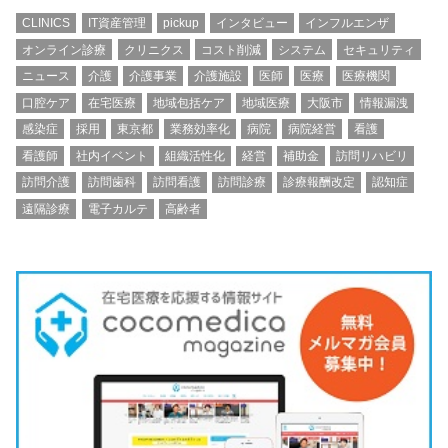
CLINICS
IT資産管理
pickup
インタビュー
インフルエンザ
オンライン診療
クリニクス
コスト削減
システム
セキュリティ
ニュース
介護
介護事業
介護施設
医師
医療
医療機関
口腔ケア
在宅医療
地域包括ケア
地域医療
大阪市
情報漏洩
感染症
採用
東京都
業務効率化
病院
病院経営
看護
看護師
社内イベント
組織活性化
経営
補助金
訪問リハビリ
訪問介護
訪問歯科
訪問看護
訪問診療
診療報酬改定
認知症
遠隔診療
電子カルテ
高齢者