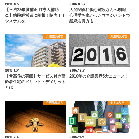
2017.4.5
2016.8.24
【平成28年度補正 IT導入補助
人間関係に悩む施設さんへ朗報｜
金】病院経営者に朗報！院内ＩＴ
心理学を生かしたマネジメントで
システムを…
組織も貴方も…
介護施設経営
介護施設経営
2018.1.31
2016.12.7
【サ高住の実態】サービス付き高
2016年の介護業界5大ニュース！
齢者住宅のメリット・デメリット
とは
介護施設経営
セキュリティ
2016.7.6
2016.11.9