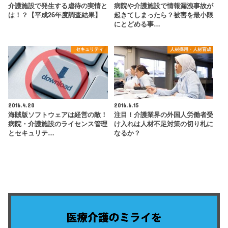
介護施設で発生する虐待の実情と
病院や介護施設で情報漏洩事故が
は！？【平成26年度調査結果】
起きてしまったら？被害を最小限
にとどめる事…
セキュリティ
人材採用・人材育成
2016.4.20
2016.6.15
海賊版ソフトウェアは経営の敵！
注目！介護業界の外国人労働者受
病院・介護施設のライセンス管理
け入れは人材不足対策の切り札に
とセキュリテ…
なるか？