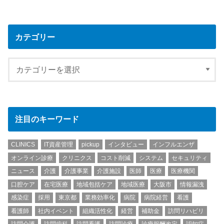
カテゴリー
注目のキーワード
CLINICS
IT資産管理
pickup
インタビュー
インフルエンザ
オンライン診療
クリニクス
コスト削減
システム
セキュリティ
ニュース
介護
介護事業
介護施設
医師
医療
医療機関
口腔ケア
在宅医療
地域包括ケア
地域医療
大阪市
情報漏洩
感染症
採用
東京都
業務効率化
病院
病院経営
看護
看護師
社内イベント
組織活性化
経営
補助金
訪問リハビリ