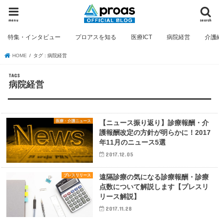
menu
search
特集・インタビュー
プロアスを知る
医療ICT
病院経営
介護
HOME
タグ : 病院経営
病院経営
医療・介護ニュース
【ニュース振り返り】診療報酬・介
護報酬改定の方針が明らかに！2017
年11月のニュース5選
2017.12.05
プレスリリース
遠隔診療の気になる診療報酬・診療
点数について解説します【プレスリ
リース解説】
2017.11.28