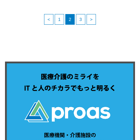
<
1
2
3
>