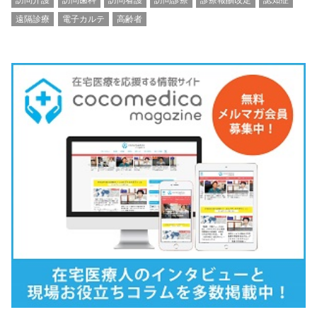
訪問介護
訪問歯科
訪問看護
訪問診療
診療報酬改定
認知症
遠隔診療
電子カルテ
高齢者