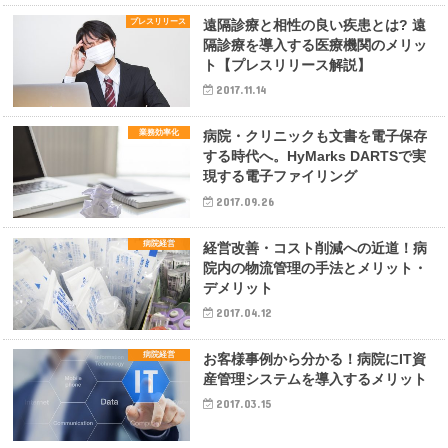
プレスリリース
遠隔診療と相性の良い疾患とは? 遠
隔診療を導入する医療機関のメリッ
ト【プレスリリース解説】
2017.11.14
業務効率化
病院・クリニックも文書を電子保存
する時代へ。HyMarks DARTSで実
現する電子ファイリング
2017.09.26
病院経営
経営改善・コスト削減への近道！病
院内の物流管理の手法とメリット・
デメリット
2017.04.12
病院経営
お客様事例から分かる！病院にIT資
産管理システムを導入するメリット
2017.03.15